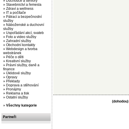
»
Důchodce a seniory
»
Stavebnictví a řemesla
»
Zdraví a wellness
»
IT a počítače
»
Pátrací a bezpečnostní
služby
»
Náboženské a duchovní
služby
»
Uspořádání akcí, svateb
»
Foto a video služby
»
Zahradní služby
»
Obchodní kontakty
»
Webdesign a tvorba
webstránek
»
Péče o děti
»
Kreativní služby
»
Právní služby, daně a
finance
»
Úklidové služby
»
Opravy
»
Překlady
»
Doprava a stěhování
»
Pronájmy
»
Reklama a tisk
»
Ostatní služby
(dohodou)
»
Všechny kategorie
Partneři