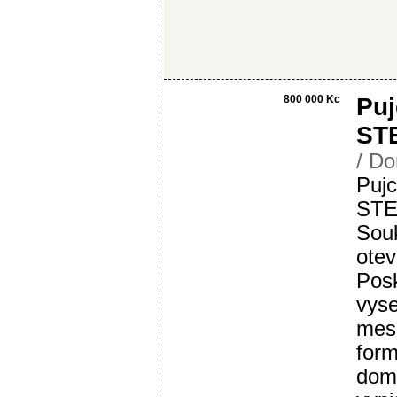
800 000 Kc
Puj
ST
/ Do
Pujc
STE
Souk
otev
Posk
vyse
mesi
form
domo