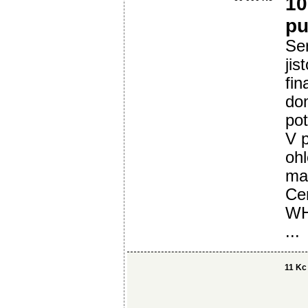
10
pu
Ser
jis
fin
do
pot
V p
ohl
mai
Ce
WH
...
11 Kc