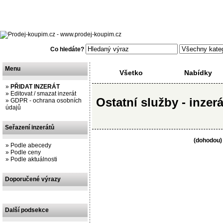
Česká repub
06.08.2026, 19
15768
inzerát
Co hledáte?
Menu
Všetko
Nabídky
»
PŘIDAT INZERÁT
»
Editovat / smazat inzerát
Ostatní služby - inzerá
»
GDPR - ochrana osobních
údajů
Seřazení inzerátů
(dohodou)
»
Podle abecedy
»
Podle ceny
»
Podle aktuálnosti
Doporučené výrazy
Další podsekce