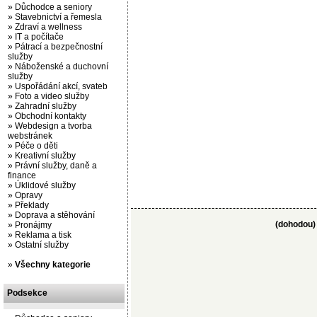
»
Důchodce a seniory
»
Stavebnictví a řemesla
»
Zdraví a wellness
»
IT a počítače
»
Pátrací a bezpečnostní
služby
»
Náboženské a duchovní
služby
»
Uspořádání akcí, svateb
»
Foto a video služby
»
Zahradní služby
»
Obchodní kontakty
»
Webdesign a tvorba
webstránek
»
Péče o děti
»
Kreativní služby
»
Právní služby, daně a
finance
»
Úklidové služby
»
Opravy
»
Překlady
»
Doprava a stěhování
(dohodou)
»
Pronájmy
»
Reklama a tisk
»
Ostatní služby
»
Všechny kategorie
Podsekce